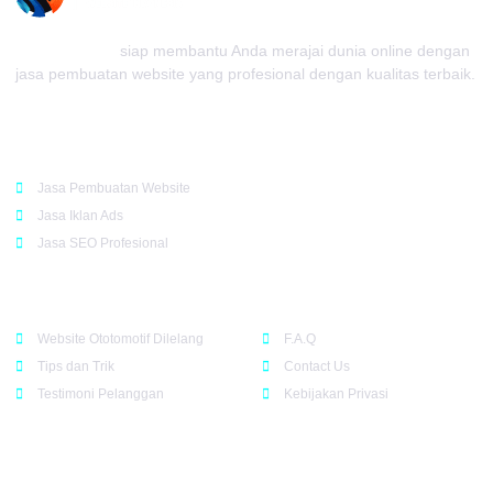
Kedai Website
siap membantu Anda merajai dunia online dengan
jasa pembuatan website yang profesional dengan kualitas terbaik.
Rekomendasi
Jasa Pembuatan Website
Jasa Iklan Ads
Jasa SEO Profesional
Support
Company
Website Ototomotif Dilelang
F.A.Q
Tips dan Trik
Contact Us
Testimoni Pelanggan
Kebijakan Privasi