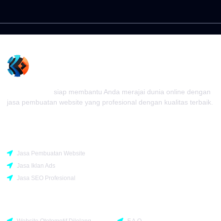
Kedai Website
siap membantu Anda merajai dunia online dengan
jasa pembuatan website yang profesional dengan kualitas terbaik.
Rekomendasi
Jasa Pembuatan Website
Jasa Iklan Ads
Jasa SEO Profesional
Support
Company
Website Ototomotif Dilelang
F.A.Q