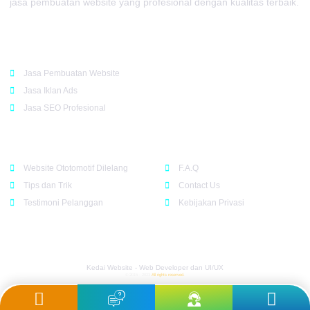
jasa pembuatan website yang profesional dengan kualitas terbaik.
Rekomendasi
Jasa Pembuatan Website
Jasa Iklan Ads
Jasa SEO Profesional
Support
Company
Website Ototomotif Dilelang
F.A.Q
Tips dan Trik
Contact Us
Testimoni Pelanggan
Kebijakan Privasi
Kedai Website - Web Developer dan UI/UX
© 2015 - 2023
All rights reserved.