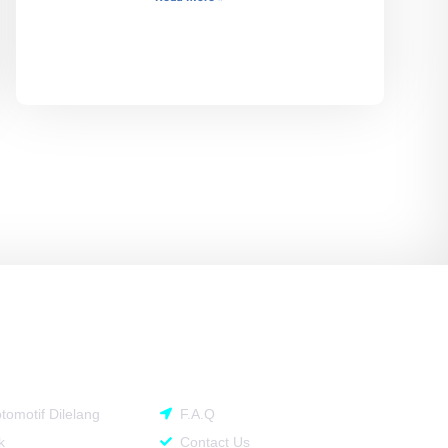
Company
tomotif Dilelang
F.A.Q
k
Contact Us