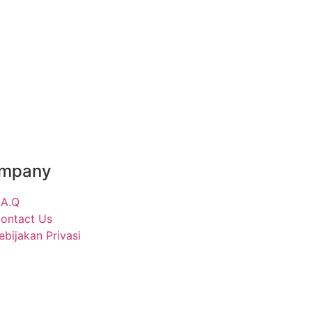
mpany
.A.Q
ontact Us
ebijakan Privasi