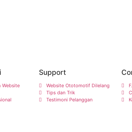
i
Support
Co
 Website
Website Ototomotif Dilelang
F
Tips dan Trik
C
ional
Testimoni Pelanggan
K