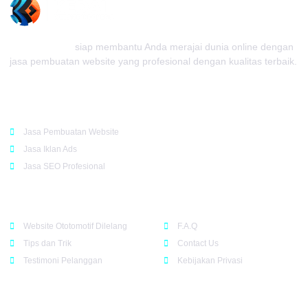
Kedai Website
siap membantu Anda merajai dunia online dengan
jasa pembuatan website yang profesional dengan kualitas terbaik.
Rekomendasi
Jasa Pembuatan Website
Jasa Iklan Ads
Jasa SEO Profesional
Support
Company
Website Ototomotif Dilelang
F.A.Q
Tips dan Trik
Contact Us
Testimoni Pelanggan
Kebijakan Privasi