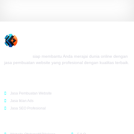
Kedai Website
siap membantu Anda merajai dunia online dengan
jasa pembuatan website yang profesional dengan kualitas terbaik.
Rekomendasi
Jasa Pembuatan Website
Jasa Iklan Ads
Jasa SEO Profesional
Support
Company