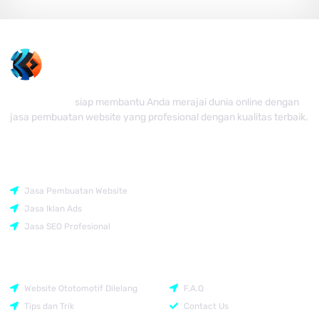
Kedai Website
siap membantu Anda merajai dunia online dengan
jasa pembuatan website yang profesional dengan kualitas terbaik.
Rekomendasi
Jasa Pembuatan Website
Jasa Iklan Ads
Jasa SEO Profesional
Support
Company
Website Ototomotif Dilelang
F.A.Q
Tips dan Trik
Contact Us