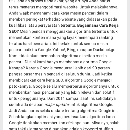
SEO adalah proses tiada akhir, yang artinya Anda harus
terus-menerus mengoptimasi website. Untuk melakukannya,
Anda wajib memahami cara kerja mesin pencari dalam
memberi peringkat terhadap website yang didasarkan pada
kualifikasi atau persyaratan tertentu.
Bagaimana Cara Kerja
SEO?
Mesin pencari menggunakan algoritma tertentu untuk
menentukan konten mana yang layak menempati ranking
teratas hasil pencarian. Ini berlaku untuk semua mesin
pencari baik itu Google, Yahoo!, Bing, maupun Duckduckgo.
Kami tidak akan membahas algoritma di setiap mesin
pencari. Di sini kami hanya membahas algoritma Google.
Kenapa? Karena Google menguasai lebih dari 90 persen
pangsa pasar mesin pencari di seluruh dunia. Jadi ketika
membicarakan cara kerja SEO, algoritma Google menjadi
patokannya. Google selalu memperbarui algoritmanya untuk
memberikan hasil pencarian yang lebih relevan dan solutif
untuk penggunanya. Dari 2011 sampai saat ini, setidaknya
sudah ada delapan
major update
untuk algoritma Google.
Jadi Anda harus selalu update tentang algoritma Google ini.
Sebab langkah optimasi yang berdasarkan algoritma lama
Google tidak akan memberikan efek apa pun. Misalnya, salah
satu taktik lama yang digunakan adalah keyword stuffing.