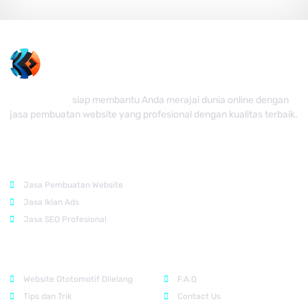
Kedai Website
siap membantu Anda merajai dunia online dengan
jasa pembuatan website yang profesional dengan kualitas terbaik.
Rekomendasi
Jasa Pembuatan Website
Jasa Iklan Ads
Jasa SEO Profesional
Support
Company
Website Ototomotif Dilelang
F.A.Q
Tips dan Trik
Contact Us